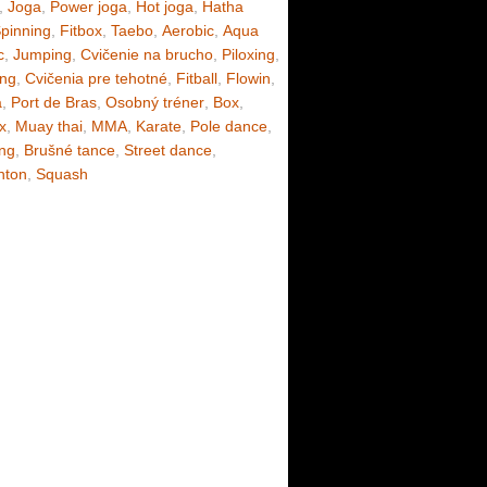
,
Joga
,
Power joga
,
Hot joga
,
Hatha
pinning
,
Fitbox
,
Taebo
,
Aerobic
,
Aqua
c
,
Jumping
,
Cvičenie na brucho
,
Piloxing
,
ing
,
Cvičenia pre tehotné
,
Fitball
,
Flowin
,
a
,
Port de Bras
,
Osobný tréner
,
Box
,
x
,
Muay thai
,
MMA
,
Karate
,
Pole dance
,
ng
,
Brušné tance
,
Street dance
,
nton
,
Squash