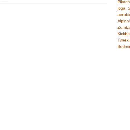
Pilates
joga
,
S
aerobi
Alpinn
Zumb
Kickbo
Twerki
Bedmi