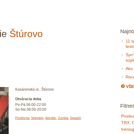
nie
Štúrovo
Najno
11 s
test
SynT
sup
Ako 
Rece
VŠE
Kasárenská ul., Štúrovo
Otváracia doba
Po-Pá 06:00-22:00
Fitne
So-Ne 08:00-20:00
Posilo
Posilovna
,
Spinning
,
Aerobic
,
Zumba
,
Squash
TRX
,
C
trénin