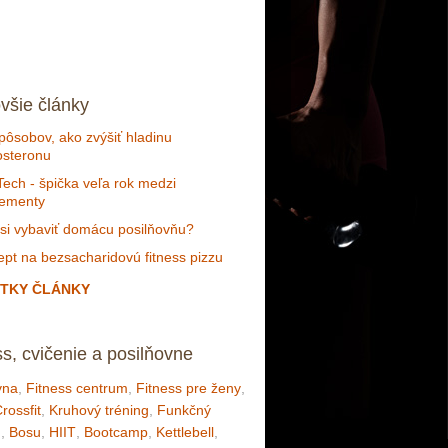
všie články
pôsobov, ako zvýšiť hladinu
osteronu
ech - špička veľa rok medzi
lementy
si vybaviť domácu posilňovňu?
pt na bezsacharidovú fitness pizzu
TKY ČLÁNKY
ss, cvičenie a posilňovne
vna
,
Fitness centrum
,
Fitness pre ženy
,
rossfit
,
Kruhový tréning
,
Funkčný
g
,
Bosu
,
HIIT
,
Bootcamp
,
Kettlebell
,